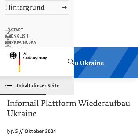
Hintergrund
Suchbegriff
START
ENGLISH
УКРАЇНСЬКА
KONTAKT
Suchen
LEICHTE SPRACHE
Startseite der Plattform Wiederaufbau
Plattform Wiederaufbau Ukraine
Inhalt dieser Seite
NR
. 5 // OKTOBER 2024
Infomail Plattform Wiederaufbau
Ukraine
Nr
. 5 // Oktober 2024