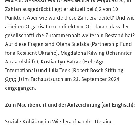
in
H
olistic
A
ssessment of
R
esilience of
P
opulation)
Zahlen ausgedrückt liegt er aktuell bei 6,2 von 10
Punkten. Aber wie wurde diese Zahl erarbeitet? Und wie
arbeiten Organisationen direkt vor Ort daran, dass der
gesellschaftliche Zusammenhalt weiterhin Bestand hat?
Auf diese Fragen sind Olena Siletska (
Partnership Fund
for a Resilient Ukraine
), Magdalena Kilwing (Johanniter
Auslandshilfe), Kostiantyn Batrak (
HelpAge
International
) und Julia Teek (Robert Bosch Stiftung
GmbH
) im Fachaustausch am 23. September 2024
eingegangen.
Zum Nachbericht und der Aufzeichnung (auf Englisch):
Soziale Kohäsion im Wiederaufbau der Ukraine