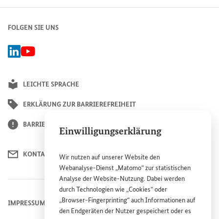
FOLGEN SIE UNS
Linked-In Gruppe Plattform Wiederaufbau Ukraine, Externer Link
BMZ Youtube-Kanal, Externer Link
LEICHTE SPRACHE
ERKLÄRUNG ZUR BARRIEREFREIHEIT
BARRIERE MELDEN
Einwilligungserklärung
KONTAKT
Wir nutzen auf unserer
Website
den
Webanalyse-Dienst „Matomo“ zur statistischen
Analyse der
Website
-Nutzung. Dabei werden
durch Technologien wie „
Cookies
“ oder
„
Browser
-
Fingerprinting
“ auch Informationen auf
IMPRESSUM
den Endgeräten der Nutzer gespeichert oder es