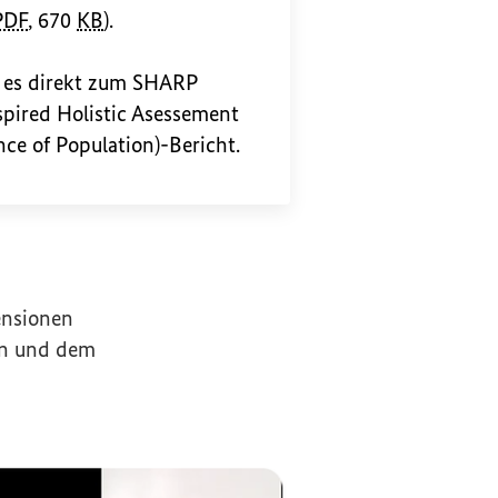
PDF
, 670
KB
).
rner Link)
 es direkt zum SHARP
spired Holistic Asessement
ence of Population
)-Bericht.
ensionen
en und dem