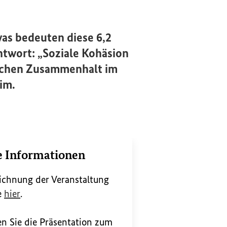
was bedeuten diese 6,2
ntwort: „Soziale Kohäsion
tlichen Zusammenhalt im
im.
e Informationen
ichnung der Veranstaltung
(Externer Link)
e
hier
.
n Sie die Präsentation zum