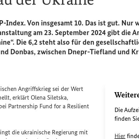
Index. Von insgesamt 10. Das ist gut. Nur 
anstaltung am 23. September 2024 gibt die A
ne“. Die 6,2 steht also für den gesellschaf
nd Donbas, zwischen Dnepr-Tiefland und Kr
schen Angriffskrieg sei der Wert
Weiter
ellt, erklärt Olena Siletska,
 bei
Partnership Fund for a Resilient
Die Aufze
erner Link)
finden Si
ingt die ukrainische Regierung mit
Hier
finde