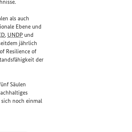
hnisse.
alen als auch
tionale Ebene und
ID
,
UNDP
und
eitdem jährlich
of Resilience of
tandsfähigkeit der
fünf Säulen
Nachhaltiges
 sich noch einmal