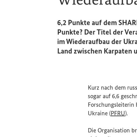
6,2 Punkte auf dem SHARP-
Punkte? Der Titel der Ver
im Wiederaufbau der Ukrai
Land zwischen Karpaten u
Kurz nach dem russi
sogar auf 6,6 geschn
Forschungsleiterin
(Ext
Ukraine
(
PFRU
).
Die Organisation br