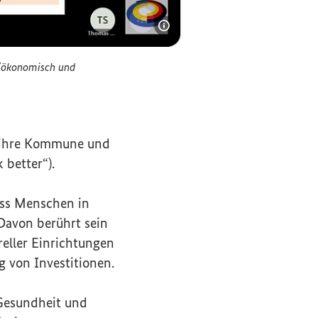
Bildinformationen einble
l/ökonomisch und
den: physisch, sozial/ökonomisch und psychologisch.
, ihre Kommune und
k better
“).
ass Menschen in
Davon berührt sein
eller Einrichtungen
 von Investitionen.
 Gesundheit und