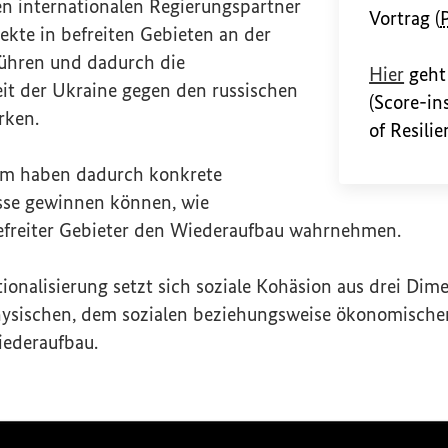
en internationalen Regierungspartner
Vortrag (
kte in befreiten Gebieten an der
führen und dadurch die
(Exte
Hier
geht
it der Ukraine gegen den russischen
(
Score-in
rken.
of Resili
am
haben dadurch konkrete
sse gewinnen können, wie
freiter Gebieter den Wiederaufbau wahrnehmen.
onalisierung setzt sich soziale Kohäsion aus drei Dim
sischen, dem sozialen beziehungsweise ökonomisch
ederaufbau.