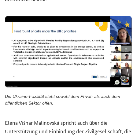
Bildi
Die Ukraine-Fazilität steht sowohl dem Privat- als auch dem
öffentlichen Sektor offen.
Die Ukraine-Fazilität steht sowohl dem Privat- als auch de
Elena Višnar Malinovská spricht auch über die
Unterstützung und Einbindung der Zivilgesellschaft, die