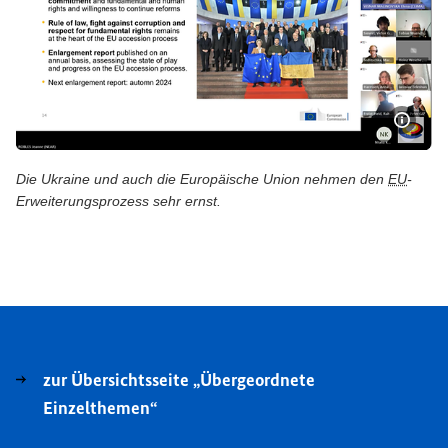
Bildi
Die Ukraine und auch die Europäische Union nehmen den
EU
-
Erweiterungsprozess sehr ernst.
Die Ukraine und auch die Europäische Union nehmen den 
zur Übersichtsseite „Übergeordnete
Einzelthemen“