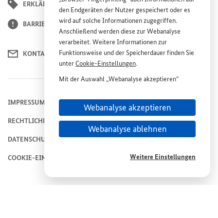
ERKLÄRUNG ZUR BARRIEREFREIHEIT
den Endgeräten der Nutzer gespeichert oder es
wird auf solche Informationen zugegriffen.
BARRIERE MELDEN
Anschließend werden diese zur Webanalyse
verarbeitet. Weitere Informationen zur
Funktionsweise und der Speicherdauer finden Sie
KONTAKT
unter
Cookie
-Einstellungen
.
Mit der Auswahl „Webanalyse akzeptieren“
stimmen Sie der Nutzung des Webanalyse-
Dienstes „Matomo“ auf der
Website
„Plattform
IMPRESSUM
Webanalyse akzeptieren
Wiederaufbau Ukraine“ zu. Diese Einwilligung ist
RECHTLICHE HINWEISE
freiwillig, für die Nutzung der
Website
nicht
Webanalyse ablehnen
erforderlich und kann jederzeit für die Zukunft
DATENSCHUTZHINWEIS
unter
Cookie
-Einstellungen
widerrufen werden.
Weitere Einstellungen
COOKIE-EINSTELLUNGEN
© 2026
Bundesministerium für wirtschaftliche Zusammenarbeit und
Entwicklung