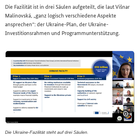
Die Fazilität ist in drei Säulen aufgeteilt, die laut Višnar
Malinovská, „ganz logisch verschiedene Aspekte
ansprechen“: der Ukraine-Plan, der Ukraine-
Investitionsrahmen und Programmunterstützung.
Bildi
Die Ukraine-Fazilität steht auf drei Säulen.
Die Ukraine-Fazilität steht auf drei Säulen.