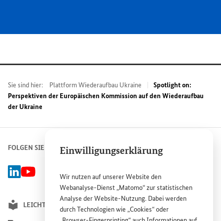
Sie sind hier:
Plattform Wiederaufbau Ukraine
Spotlight on:
Perspektiven der Europäischen Kommission auf den Wiederaufbau
der Ukraine
FOLGEN SIE UNS
Einwilligungserklärung
Linked-In Gruppe Plattform Wiederaufbau Ukraine, Externer Link
BMZ Youtube-Kanal, Externer Link
Wir nutzen auf unserer
Website
den
Webanalyse-Dienst „Matomo“ zur statistischen
Analyse der
Website
-Nutzung. Dabei werden
LEICHTE SPRACHE
durch Technologien wie „
Cookies
“ oder
„
Browser
-
Fingerprinting
“ auch Informationen auf