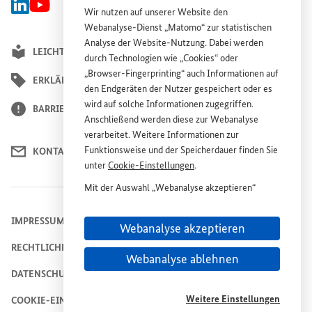
Linked-In Gruppe Plattform Wiederaufbau Ukraine, Externer Link
BMZ Youtube-Kanal, Externer Link
Wir nutzen auf unserer
Website
den
Webanalyse-Dienst „Matomo“ zur statistischen
Analyse der
Website
-Nutzung. Dabei werden
LEICHTE SPRACHE
durch Technologien wie „
Cookies
“ oder
„
Browser
-
Fingerprinting
“ auch Informationen auf
ERKLÄRUNG ZUR BARRIEREFREIHEIT
den Endgeräten der Nutzer gespeichert oder es
wird auf solche Informationen zugegriffen.
BARRIERE MELDEN
Anschließend werden diese zur Webanalyse
verarbeitet. Weitere Informationen zur
Funktionsweise und der Speicherdauer finden Sie
KONTAKT
unter
Cookie
-Einstellungen
.
Mit der Auswahl „Webanalyse akzeptieren“
stimmen Sie der Nutzung des Webanalyse-
Dienstes „Matomo“ auf der
Website
„Plattform
IMPRESSUM
Webanalyse akzeptieren
Wiederaufbau Ukraine“ zu. Diese Einwilligung ist
RECHTLICHE HINWEISE
freiwillig, für die Nutzung der
Website
nicht
Webanalyse ablehnen
erforderlich und kann jederzeit für die Zukunft
DATENSCHUTZHINWEIS
unter
Cookie
-Einstellungen
widerrufen werden.
Weitere Einstellungen
COOKIE-EINSTELLUNGEN