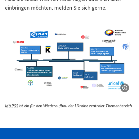
einbringen möchten, melden Sie sich gerne.
Bildi
MHPSS
ist ein für den Wiederaufbau der Ukraine zentraler Themenbereich
MHPSS ist ein für den Wiederaufbau der Ukraine zentral