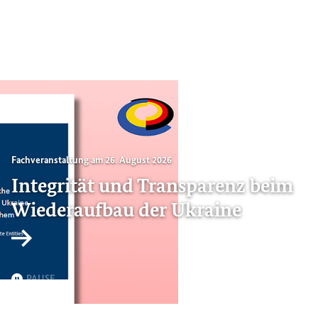
Interview mit
Dr.
Kateryna Yeremieieva
Wenn Lachen zur Waffe wird:
Humor als Widerstand in der
Ukraine
Bildinformationen einblenden
Interner Link
PAUSE
Seite 1 von 4
Seite 2 von 4
Seite 3 von 4
Seite 4 von 4