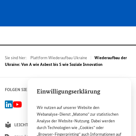
Sie sind hier:
Plattform Wiederaufbau Ukraine
Wiederaufbau der
Ukraine: Von A wie Asbest bis S wie Soziale Innovation
FOLGEN SIE UNS
Einwilligungserklärung
Linked-In Gruppe Plattform Wiederaufbau Ukraine, Externer Link
BMZ Youtube-Kanal, Externer Link
Wir nutzen auf unserer
Website
den
Webanalyse-Dienst „Matomo“ zur statistischen
Analyse der
Website
-Nutzung. Dabei werden
LEICHTE SPRACHE
durch Technologien wie „
Cookies
“ oder
„
Browser
-
Fingerprinting
“ auch Informationen auf