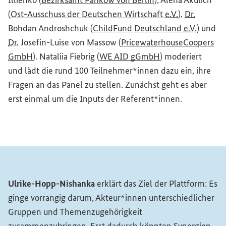
Illienko (
Bezirksamt Pankow von Berlin
), Alena Akulich
(Externer Lin
(
Ost-Ausschuss der Deutschen Wirtschaft
e.V.
),
Dr.
(Externe
Bohdan Androshchuk (
ChildFund
Deutschland
e.V.
) und
Dr.
Josefin-Luise von Massow (
PricewaterhouseCoopers
(Externer Link)
(Externer Link)
GmbH
). Nataliia Fiebrig (
WE AID
gGmbH
) moderiert
und lädt die rund 100 Teilnehmer*innen dazu ein, ihre
Fragen an das
Panel
zu stellen. Zunächst geht es aber
erst einmal um die Inputs der Referent*innen.
Ulrike-Hopp-Nishanka
erklärt das Ziel der Plattform: Es
ginge vorrangig darum, Akteur*innen unterschiedlicher
Gruppen und Themenzugehörigkeit