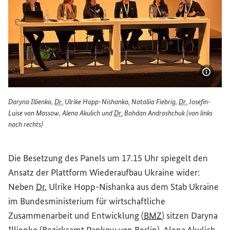
Bildi
Daryna Illienko,
Dr.
Ulrike Hopp-Nishanka, Nataliia Fiebrig,
Dr.
Josefin-
Luise von Massow, Alena Akulich und
Dr.
Bohdan Androshchuk (von links
nach rechts)
Daryna Illienko, Dr. Ulrike Hopp-Nishanka, Nataliia Fiebr
Die Besetzung des
Panels
um 17.15 Uhr spiegelt den
Ansatz der Plattform Wiederaufbau Ukraine wider:
Neben
Dr.
Ulrike Hopp-Nishanka aus dem Stab Ukraine
im Bundesministerium für wirtschaftliche
(Externer Link)
Zusammenarbeit und Entwicklung (
BMZ
) sitzen Daryna
(Externer Link)