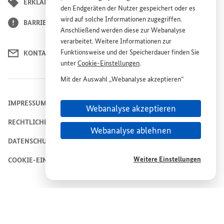
ERKLÄRUNG ZUR BARRIEREFREIHEIT
den Endgeräten der Nutzer gespeichert oder es
wird auf solche Informationen zugegriffen.
BARRIERE MELDEN
Anschließend werden diese zur Webanalyse
verarbeitet. Weitere Informationen zur
Funktionsweise und der Speicherdauer finden Sie
KONTAKT
unter
Cookie
-Einstellungen
.
Mit der Auswahl „Webanalyse akzeptieren“
stimmen Sie der Nutzung des Webanalyse-
Dienstes „Matomo“ auf der
Website
„Plattform
IMPRESSUM
Webanalyse akzeptieren
Wiederaufbau Ukraine“ zu. Diese Einwilligung ist
RECHTLICHE HINWEISE
freiwillig, für die Nutzung der
Website
nicht
Webanalyse ablehnen
erforderlich und kann jederzeit für die Zukunft
DATENSCHUTZHINWEIS
unter
Cookie
-Einstellungen
widerrufen werden.
Weitere Einstellungen
COOKIE-EINSTELLUNGEN
© 2026
Bundesministerium für wirtschaftliche Zusammenarbeit und
Entwicklung