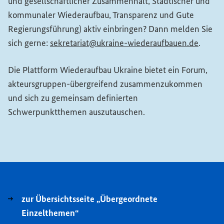
und gesellschaftlicher Zusammenhalt, Städtischer und
kommunaler Wiederaufbau, Transparenz und Gute
Regierungsführung) aktiv einbringen? Dann melden Sie
(Extern
sich gerne:
sekretariat@ukraine-wiederaufbauen.de
.
Die Plattform Wiederaufbau Ukraine bietet ein Forum,
akteursgruppen-übergreifend zusammenzukommen
und sich zu gemeinsam definierten
Schwerpunktthemen auszutauschen.
zur Übersichtsseite „Übergeordnete
Einzelthemen“