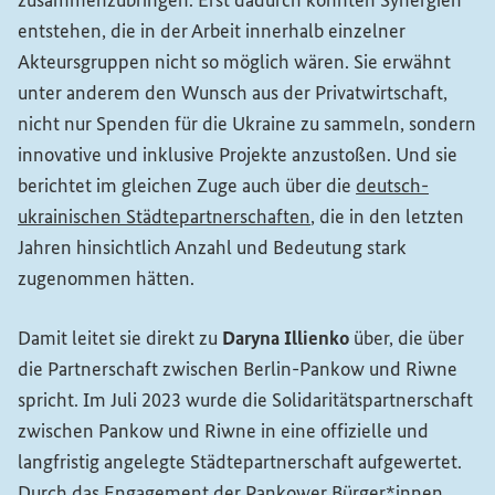
zusammenzubringen. Erst dadurch könnten Synergien
entstehen, die in der Arbeit innerhalb einzelner
Akteursgruppen nicht so möglich wären. Sie erwähnt
unter anderem den Wunsch aus der Privatwirtschaft,
nicht nur Spenden für die Ukraine zu sammeln, sondern
innovative und inklusive Projekte anzustoßen. Und sie
berichtet im gleichen Zuge auch über die
deutsch-
(Externer Link)
ukrainischen Städtepartnerschaften
, die in den letzten
Jahren hinsichtlich Anzahl und Bedeutung stark
zugenommen hätten.
Damit leitet sie direkt zu
Daryna Illienko
über, die über
die Partnerschaft zwischen Berlin-Pankow und Riwne
spricht. Im Juli 2023 wurde die Solidaritätspartnerschaft
zwischen Pankow und Riwne in eine offizielle und
langfristig angelegte Städtepartnerschaft aufgewertet.
Durch das Engagement der Pankower Bürger*innen