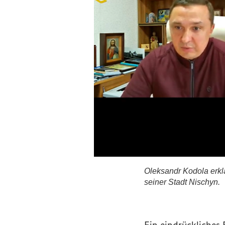
Oleksandr Kodola erklä
seiner Stadt Nischyn.
Oleksandr Kodola er
Ein eindrückliches 