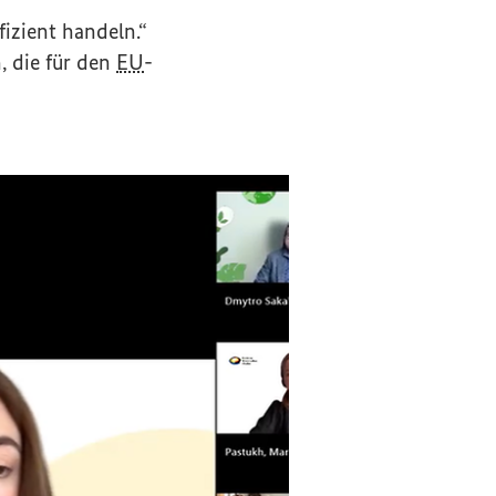
izient handeln.“
, die für den
EU
-