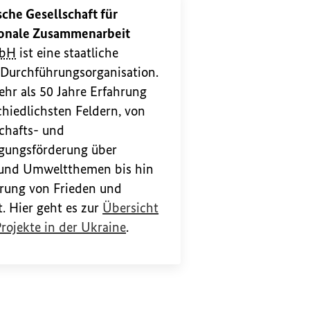
che Gesellschaft für
ionale Zusammenarbeit
bH
ist eine staatliche
 Durchführungsorganisation.
ehr als 50 Jahre Erfahrung
chiedlichsten Feldern, von
chafts- und
igungsförderung über
 und Umweltthemen bis hin
erung von Frieden und
t. Hier geht es zur
Übersicht
(Externer Link)
rojekte in der Ukraine
.