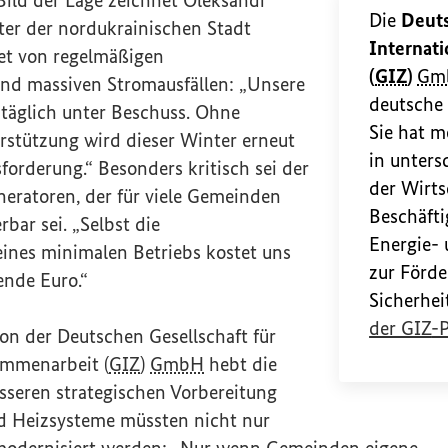
Die
Deuts
ter der nordukrainischen Stadt
Internat
tet von regelmäßigen
(
GIZ
)
Gm
nd massiven Stromausfällen: „Unsere
deutsche
t täglich unter Beschuss. Ohne
Sie hat m
rstützung wird dieser Winter erneut
in unters
orderung.“ Besonders kritisch sei der
der Wirts
neratoren, der für viele Gemeinden
Beschäft
bar sei. „Selbst die
Energie-
eines minimalen Betriebs kostet uns
zur Förd
ende Euro.“
Sicherhei
der
GIZ
-P
on der Deutschen Gesellschaft für
ammenarbeit (
GIZ
)
GmbH
hebt die
sseren strategischen Vorbereitung
nd Heizsysteme müssten nicht nur
 modernisiert werden: „Nur wenn Gemeinden eigene