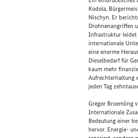
Kodola, Bürgermeis
Nischyn. Er berich
Drohnenangriffen u
Infrastruktur leide
internationale Unte
eine enorme Herausf
Dieselbedarf für Ge
kaum mehr finanzier
Aufrechterhaltung 
jeden Tag zehntaus
Gregor Broemling v
Internationale Zus
Bedeutung einer be
hervor. Energie- u
repariert, sondern