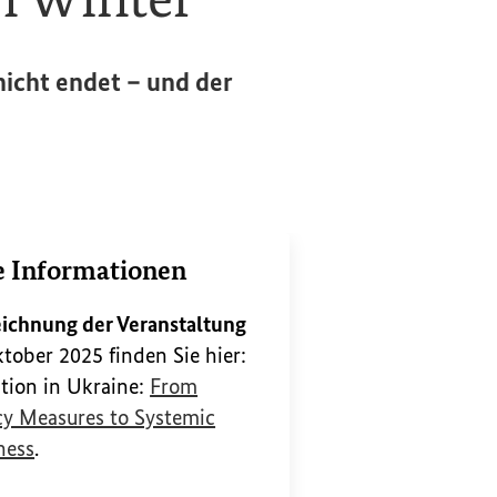
nicht endet – und der
e Informationen
ichnung der Veranstaltung
tober 2025 finden Sie hier:
tion in Ukraine:
From
y Measures to Systemic
(Externer Link)
ness
.