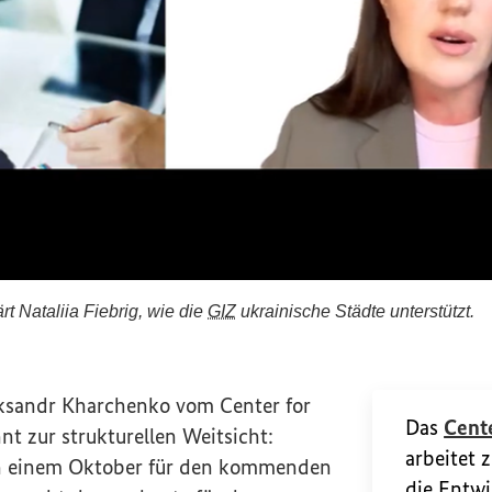
t Nataliia Fiebrig, wie die
GIZ
ukrainische Städte unterstützt.
lärt Nataliia Fiebrig, wie die GIZ ukrainische Städte u
eksandr Kharchenko vom
Center for
Das
Cente
t zur strukturellen Weitsicht:
arbeitet 
 in einem Oktober für den kommenden
die Entwi