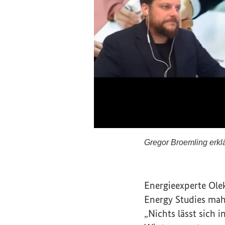
Gregor Broemling erklär
Gregor Broemling erk
Energieexperte Ol
Energy Studies
mahn
„Nichts lässt sich