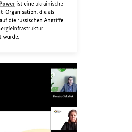
(Externer Link)
2Power
ist eine ukrainische
t-Organisation, die als
auf die russischen Angriffe
nergieinfrastruktur
t wurde.