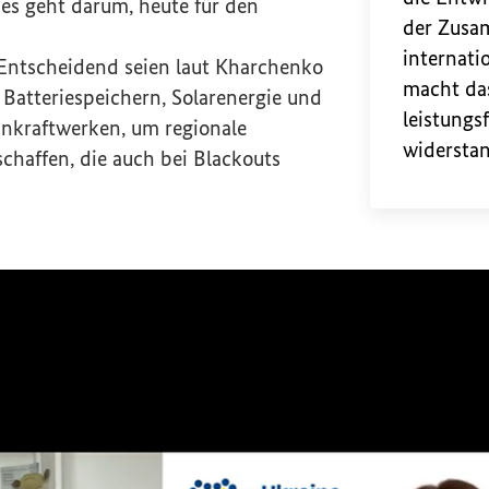
es geht darum, heute für den
der Zusa
internati
 Entscheidend seien laut Kharchenko
macht da
Batteriespeichern, Solarenergie und
leistungs
inkraftwerken, um regionale
widerstan
schaffen, die auch bei Blackouts