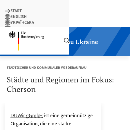
Suchbegriff
START
ENGLISH
УКРАЇНСЬКА
KONTAKT
Suchen
LEICHTE SPRACHE
Startseite der Plattform Wiederaufbau
Plattform Wiederaufbau Ukraine
STÄDTISCHER UND KOMMUNALER WIEDERAUFBAU
Städte und Regionen im Fokus:
Cherson
(Externer Link)
DUWir
gGmbH
ist eine gemeinnützige
Organisation, die eine starke,