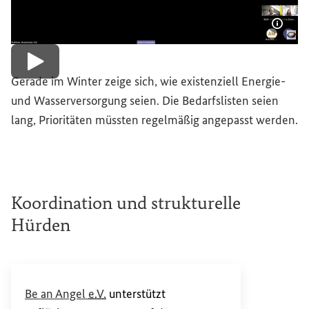
Bildi
Video abspielen
Gerade im Winter zeige sich, wie existenziell Energie-
und Wasserversorgung seien. Die Bedarfslisten seien
lang, Prioritäten müssten regelmäßig angepasst werden.
Koordination und strukturelle
Hürden
(Externer Link)
Be an Angel
e.V.
unterstützt