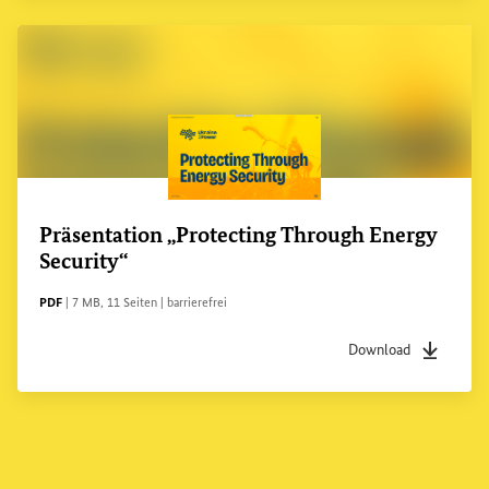
Präsentation „Protecting Through
Energy
Security
“
DATEITYP
Dateigröße
Seiten
Zugänglichkeit
PDF
|
7 MB
,
11 Seiten
|
barrierefrei
Download
Dateityp
pdf
Dateigrö