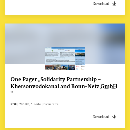
Download
Dateityp
pdf
Dateigrö
One Pager „Solidarity
Partnership
–
Khersonvodokanal
and
Bonn-Netz
GmbH
“
DATEITYP
Dateigröße
Seiten
Zugänglichkeit
PDF
|
296 KB
,
1 Seite
|
barrierefrei
Download
Dateityp
pdf
Dateigrö