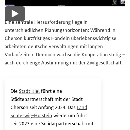
Bildi
Video abspielen
Eine zentrale Herausforderung liege in
unterschiedlichen Planungshorizonten: Während in
Cherson kurzfristiges Handeln überlebenswichtig sei,
arbeiteten deutsche Verwaltungen mit langen
Vorlaufzeiten. Dennoch wachse die Kooperation stetig –
auch durch enge Abstimmung mit der Zivilgesellschaft.
(Externer Link)
Die
Stadt Kiel
führt eine
Städtepartnerschaft mit der Stadt
Cherson seit Anfang 2024. Das
Land
(Externer Link)
Schleswig-Holstein
wiederum führt
seit 2023 eine Solidarpartnerschaft mit