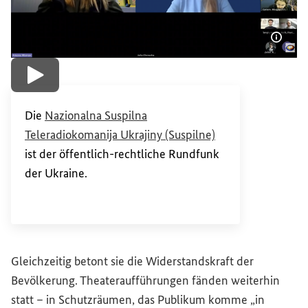
Bildi
Video abspielen
Die
Nazionalna Suspilna
(Externer Link)
Teleradiokomanija Ukrajiny (Suspilne)
ist der öffentlich-rechtliche Rundfunk
der Ukraine.
Gleichzeitig betont sie die Widerstandskraft der
Bevölkerung. Theateraufführungen fänden weiterhin
statt – in Schutzräumen, das Publikum komme „in