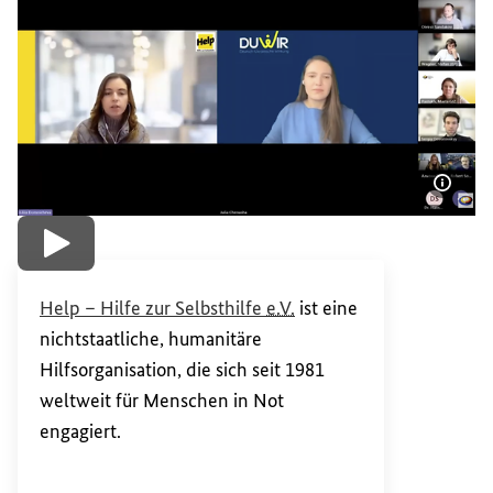
Bildi
Video abspielen
(Externer Link)
Help
– Hilfe zur Selbsthilfe
e.V.
ist eine
nichtstaatliche, humanitäre
Hilfsorganisation, die sich seit 1981
weltweit für Menschen in Not
engagiert.