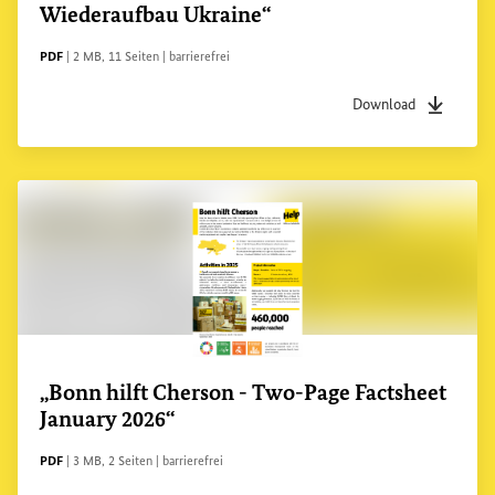
Wiederaufbau Ukraine“
DATEITYP
Dateigröße
Seiten
Zugänglichkeit
PDF
|
2 MB
,
11 Seiten
|
barrierefrei
Download
Dateityp
pdf
Dateigrö
„Bonn hilft Cherson - Two-Page
Factsheet
January 2026“
DATEITYP
Dateigröße
Seiten
Zugänglichkeit
PDF
|
3 MB
,
2 Seiten
|
barrierefrei