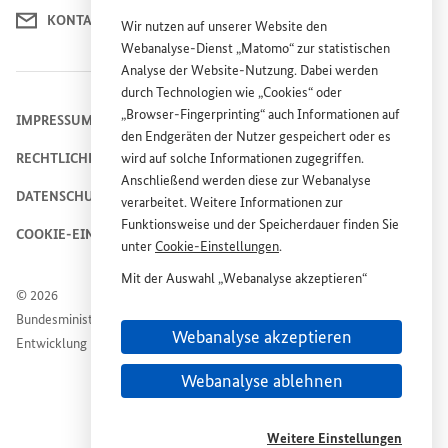
KONTAKT
Wir nutzen auf unserer
Website
den
Webanalyse-Dienst „Matomo“ zur statistischen
Analyse der
Website
-Nutzung. Dabei werden
durch Technologien wie „
Cookies
“ oder
„
Browser
-
Fingerprinting
“ auch Informationen auf
IMPRESSUM
den Endgeräten der Nutzer gespeichert oder es
RECHTLICHE HINWEISE
wird auf solche Informationen zugegriffen.
Anschließend werden diese zur Webanalyse
DATENSCHUTZHINWEIS
verarbeitet. Weitere Informationen zur
Funktionsweise und der Speicherdauer finden Sie
COOKIE-EINSTELLUNGEN
unter
Cookie
-Einstellungen
.
Mit der Auswahl „Webanalyse akzeptieren“
© 2026
stimmen Sie der Nutzung des Webanalyse-
Bundesministerium für wirtschaftliche Zusammenarbeit und
Dienstes „Matomo“ auf der
Website
„Plattform
Webanalyse akzeptieren
Entwicklung
Wiederaufbau Ukraine“ zu. Diese Einwilligung ist
freiwillig, für die Nutzung der
Website
nicht
Webanalyse ablehnen
erforderlich und kann jederzeit für die Zukunft
unter
Cookie
-Einstellungen
widerrufen werden.
Weitere Einstellungen