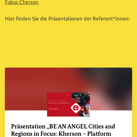
(Externer Link)
Fokus Cherson
.
Hier finden Sie die Präsentationen der Referent*innen:
Präsentation „BE AN ANGEL Cities
and
Regions in Focus: Kherson – Platform