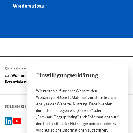
Wiederaufbau“
Sie sind hier:
Plattform Wiederaufbau Ukraine
Fachveranstaltung
Einwilligungserklärung
zu „Wohnungswirtschaft im Wandel: Von Krisen lernen und
Potenziale nutzen“
Wir nutzen auf unserer
Website
den
Webanalyse-Dienst „Matomo“ zur statistischen
Analyse der
Website
-Nutzung. Dabei werden
FOLGEN SIE UNS
durch Technologien wie „
Cookies
“ oder
„
Browser
-
Fingerprinting
“ auch Informationen auf
Linked-In Gruppe Plattform Wiederaufbau Ukraine, Externer Link
BMZ Youtube-Kanal, Externer Link
den Endgeräten der Nutzer gespeichert oder es
wird auf solche Informationen zugegriffen.