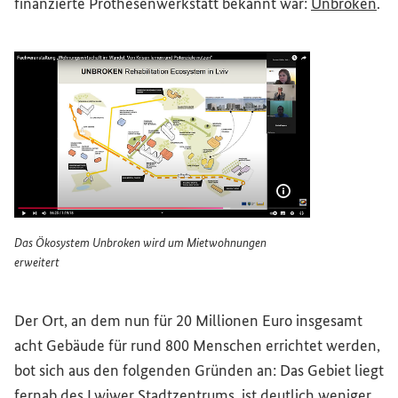
(Ex
finanzierte Prothesenwerkstatt bekannt war:
Unbroken
.
Bildinformatione
Das Ökosystem
Unbroken
wird um Mietwohnungen
erweitert
Das Ökosystem Unbroken wird um Mietwohnungen erweit
Der Ort, an dem nun für 20 Millionen Euro insgesamt
acht Gebäude für rund 800 Menschen errichtet werden,
bot sich aus den folgenden Gründen an: Das Gebiet liegt
fernab des Lwiwer Stadtzentrums, ist deutlich weniger