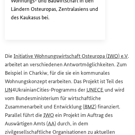
Wohnungs- und Bauwirtschaft in den
Ländern Osteuropas, Zentralasiens und
des Kaukasus bei.
(Ex
Die
Initiative Wohnungswirtschaft Osteuropa
(
IWO
) e.V
.
arbeitet an verschiedenen Antwortmöglichkeiten. Zum
Beispiel in Charkiw, für die sie ein kommunales
Wohnungskonzept erarbeiten. Das Projekt ist Teil des
UN
4UkrainianCities
-Programms der
UNECE
und wird
vom Bundesministerium für wirtschaftliche
Zusammenarbeit und Entwicklung (
BMZ
) finanziert.
Parallel führt die
IWO
ein Projekt im Auftrag des
Auswärtigen Amts (
AA
) durch, in dem
zivilgesellschaftliche Organisationen zu aktuellen