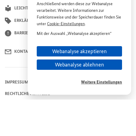
Anschließend werden diese zur Webanalyse
LEICHTE SPRACHE
verarbeitet. Weitere Informationen zur
Funktionsweise und der Speicherdauer finden Sie
ERKLÄRUNG ZUR BARRIEREFREIHEIT
unter
Cookie
-Einstellungen
.
BARRIERE MELDEN
Mit der Auswahl „Webanalyse akzeptieren“
stimmen Sie der Nutzung des Webanalyse-
Dienstes „Matomo“ auf der
Website
„Plattform
Webanalyse akzeptieren
KONTAKT
Wiederaufbau Ukraine“ zu. Diese Einwilligung ist
freiwillig, für die Nutzung der
Website
nicht
Webanalyse ablehnen
erforderlich und kann jederzeit für die Zukunft
unter
Cookie
-Einstellungen
widerrufen werden.
IMPRESSUM
Weitere Einstellungen
RECHTLICHE HINWEISE
DATENSCHUTZHINWEIS
COOKIE-EINSTELLUNGEN
© 2026