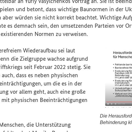
)
telbar an Yuriy Vasylchenkos Vortrag an. Sie ist beeind
ielen und betont, dass wichtige Baunormen in der Ukr
 aber würden sie nicht korrekt beachtet. Wichtige Au
te es demnach sein, den umsetzenden Parteien vor Or
e existierenden Normen zu verweisen.
erefreiem Wiederaufbau sei laut
enn die Zielgruppe wachse aufgrund
ffskriegs seit Februar 2022 stetig. Sie
e auch, dass es neben physischen
inträchtigungen, um die es in der
ung vor allem geht, auch eine große
 mit physischen Beeinträchtigungen
Die Herausford
Behinderung k
Menschen, die Unterstützung
Die Herausfo