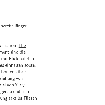
bereits länger
laration (
The
ment sind die
mit Blick auf den
s einhalten sollte.
schon von ihrer
eziehung von
el von Yuriy
s genau dadurch
ung taktiler Fliesen