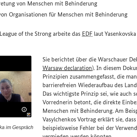
tretung von Menschen mit Behinderung
von Organisationen für Menschen mit Behinderung
League of the Strong
arbeite das
EDF
laut Yasenkovska 
Sie berichtet über die Warschauer Dek
(Externer Link)
Warsaw declaration
). In diesem Doku
Prinzipien zusammengefasst, die man 
barrierefreien Wiederaufbau des Lande
Das wichtigste Prinzip sei, wie auch 
Vorrednerin betont, die direkte Einb
Menschen mit Behinderung. Am Beispi
Bildinformationen einblenden
Vasylchenkos Vortrag erklärt sie, das
beispielsweise Fehler bei der Verwend
ka im Gespräch
nosvka im Gespräch
vermieden werden könnten.