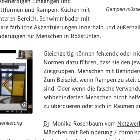
n ebenerdigen Eingängen und
attformen und Rampen. Küchen mit
Rampen müssen
Rampen müsse
nteren Bereich, Schwimmbäder mit
re farbliche Akzentuierungen innerhalb und außerha
änderungen für Menschen in Rollstühlen.
Gleichzeitig können fehlende oder ni
Normen dazu führen, dass sie den jew
Zielgruppen, Menschen mit Behinderu
Zum Beispiel, wenn Rampen zu steil 
sind. Oder wenn die falsche Verwendu
sehbehinderten Menschen nicht helfe
zu überqueren oder sich in Räumen z
Bildinformationen einblenden
Dr.
Monika Rosenbaum vom
Netzwer
ientierung
er Orientierung
Mädchen mit Behinderung / chronis