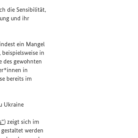
h die Sensibilität,
ung und ihr
mindest ein Mangel
beispielsweise in
lle des gewohnten
er*innen in
e bereits im
u Ukraine
erner Link)
(Externer Link)
s“
) zeigt sich im
 gestaltet werden