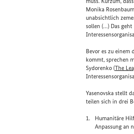
muss. Kurzum, dass 
Monika Rosenbaum u
unabsichtlich zeme
sollen (…) Das geh
Interessensorganisa
Bevor es zu einem 
kommt, sprechen mi
Sydorenko (
The Lea
Interessensorganisa
Yasenovska stellt d
teilen sich in drei 
Humanitäre Hil
Anpassung an ne