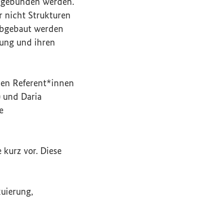
eingebunden werden.
r nicht Strukturen
 abgebaut werden
rung und ihren
den Referent*innen
rner Link)
) und Daria
e
 kurz vor. Diese
uierung,