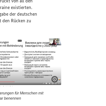
ruckt von all den
aine existierten.
fgabe der deutschen
t den Rücken zu
Bildinformationen einble
erungen für Menschen mit
lar benennen
rderungen für Menschen mit Behinderung klar benenn