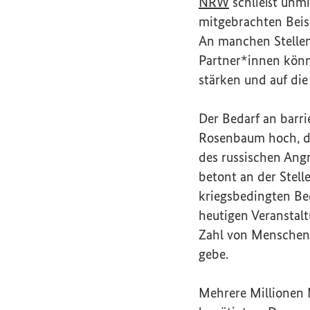
(Externer Link
NRW
schließt unmit
mitgebrachten Beisp
An manchen Stellen
Partner*innen könn
stärken und auf di
Der Bedarf an barri
Rosenbaum hoch, d
des russischen Angri
betont an der Stell
kriegsbedingten Bee
heutigen Veranstalt
Zahl von Menschen
gebe.
Mehrere Millionen 