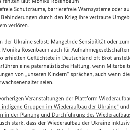
s fehlten laut Monika Rosenbaum
efreie Schutzräume, barrierefreie Warnsysteme oder auc
Behinderungen durch den Krieg ihre vertraute Umgeb
em verlören.
n der Ukraine selbst: Mangelnde Sensibilität oder zu
t Monika Rosenbaum auch für Aufnahmegesellschaften, 
So erhielten Geflüchtete in Deutschland oft Brot anste
rführen eine paternalistische Haltung, wenn Mitarbeit
ungen von „unseren Kindern“ sprächen, auch wenn dies
rwachsenenalter seien.
vorherigen Veranstaltungen der Plattform Wiederaufba
(Ext
 indigene Gruppen im Wiederaufbau der Ukraine“
und
on in der Planung und Durchführung des Wiederaufbau
sch stark, dass der Wiederaufbau der Ukraine inklusiv