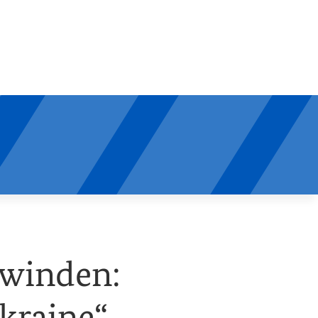
rwinden:
kraine“